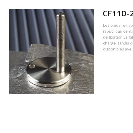
CF110-2
Les pieds reglab
rapport au centr
de fixation.La f
charge, tandis q
disponibles ave..