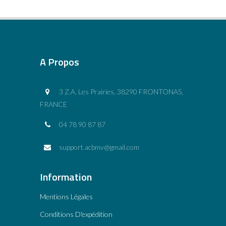
A Propos
3 Z.A. Les Prairies, 38290 FRONTONAS,
FRANCE
04 78 90 87 87
support.acbmv@gmail.com
Information
Mentions Légales
Conditions D'expédition