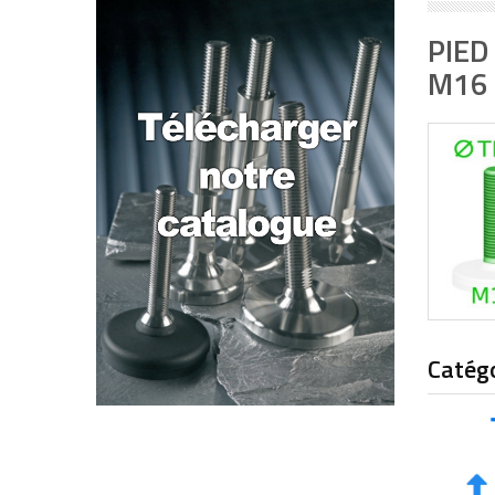
PIED
M16
Catég